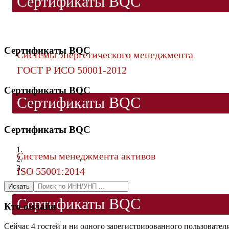
Сертификаты BQC
Сертификаты BQC
Системы энергетического менеджмента
ГОСТ Р ИСО 50001-2012
Сертификаты BQC
Сертификаты BQC
Сертификаты BQC
Системы менеджмента активов
ISO 55001:2014
Искать
Сертификаты BQC
Кто онлайн
Сейчас 4 гостей и ни одного зарегистрированного пользователя