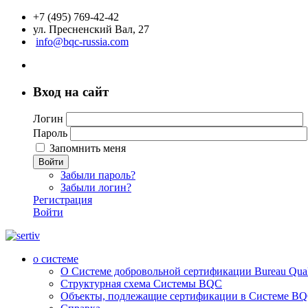
+7 (495) 769-42-42
ул. Пресненский Вал, 27
info@bqc-russia.com
Вход на сайт
Логин
Пароль
Запомнить меня
Войти
Забыли пароль?
Забыли логин?
Регистрация
Войти
о системе
О Системе добровольной сертификации Bureau Qualit
Структурная схема Системы BQC
Объекты, подлежащие сертификации в Системе BQC