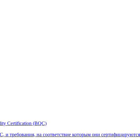
y Certification (BQC)
, и требования, на соответствие которым они сертифицируются