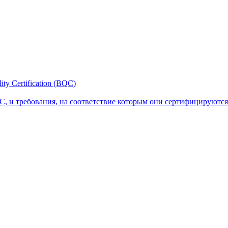
y Certification (BQC)
, и требования, на соответствие которым они сертифицируются