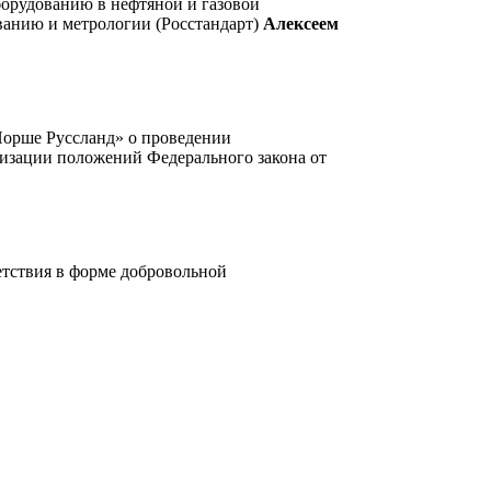
борудованию в нефтяной и газовой
ванию и метрологии (Росстандарт)
Алексеем
Порше Руссланд» о проведении
лизации положений Федерального закона от
ветствия в форме добровольной