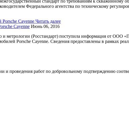
 межгосударственный стандарт по требованиям к скважинному о
оводителем Федерального агентства по техническому регулиро
Читать далее
orsche Cayenne
Июнь 06, 2016
ю и метрологии (Росстандарт) поступила информация от ООО «
обилей Porsche Cayenne. Сведения предоставлены в рамках реа
изации и проведения работ по добровольному подтверждению соот