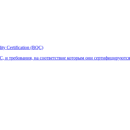
y Certification (BQC)
, и требования, на соответствие которым они сертифицируются