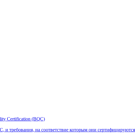
y Certification (BQC)
, и требования, на соответствие которым они сертифицируются