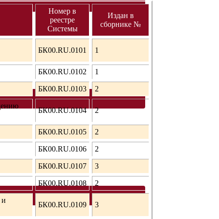
Номер в
Издан в
реестре
сборнике №
Системы
БК00.RU.0101
1
БК00.RU.0102
1
БК00.RU.0103
2
дению
БК00.RU.0104
2
БК00.RU.0105
2
БК00.RU.0106
2
БК00.RU.0107
3
БК00.RU.0108
2
 и
БК00.RU.0109
3