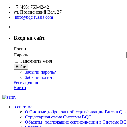
+7 (495) 769-42-42
ул. Пресненский Вал, 27
info@bqc-russia.com
Вход на сайт
Логин
Пароль
Запомнить меня
Войти
Забыли пароль?
Забыли логин?
Регистрация
Войти
о системе
О Системе добровольной сертификации Bureau Qualit
Структурная схема Системы BQC
Объекты, подлежащие сертификации в Системе BQC