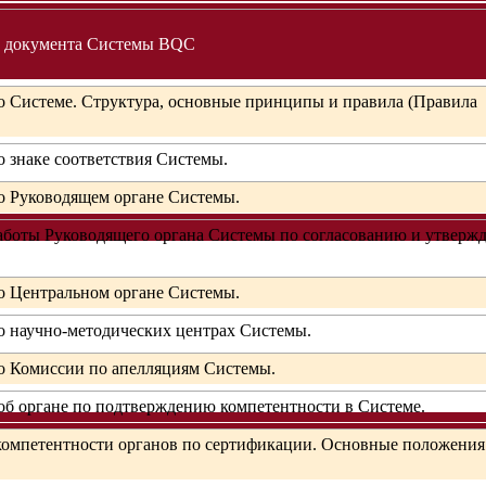
е документа Системы BQC
 Системе. Структура, основные принципы и правила (Правила
 знаке соответствия Системы.
о Руководящем органе Системы.
аботы Руководящего органа Системы по согласованию и утверж
о Центральном органе Системы.
 научно-методических центрах Системы.
о Комиссии по апелляциям Системы.
б органе по подтверждению компетентности в Системе.
омпетентности органов по сертификации. Основные положения