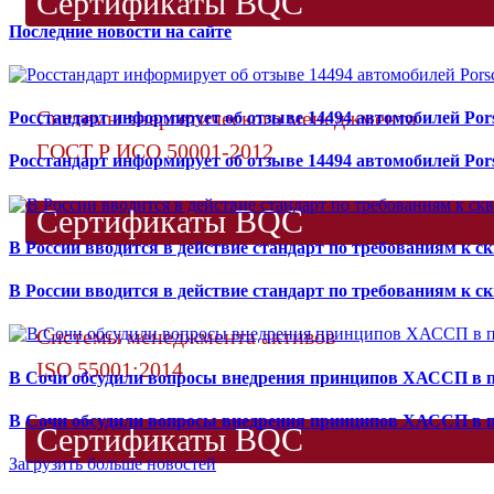
Сертификаты BQC
Последние новости на сайте
Системы энергетического менеджмента
Росстандарт информирует об отзыве 14494 автомобилей Por
ГОСТ Р ИСО 50001-2012
Росстандарт информирует об отзыве 14494 автомобилей Por
Сертификаты BQC
В России вводится в действие стандарт по требованиям к 
В России вводится в действие стандарт по требованиям к 
Системы менеджмента активов
ISO 55001:2014
В Сочи обсудили вопросы внедрения принципов ХАССП в 
В Сочи обсудили вопросы внедрения принципов ХАССП в 
Сертификаты BQC
Загрузить больше новостей