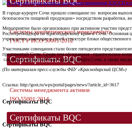
Сертификаты BQC
В городе-курорте Сочи прошло совещание по вопросам выполн
безопасности пищевой продукции» посредством разработки, 
Мероприятие было организовано при активном участии предс
Системы энергетического менеджмента
Роспотребнадзора по Краснодарскому краю в Сочи. Основная це
учреждения, имеющие в своей структуре блоки общественного 
ГОСТ Р ИСО 50001-2012
Участниками совещания стали более пятидесяти представителе
предприятий Сочи. Среди тем обсуждения - практические воп
Сертификаты BQC
санаторно-курортной базы города-курорта Сочи, а также введ
(По материалам пресс-службы ФБУ «Краснодарский ЦСМ»)
Cсылка: http://gost.ru/wps/portal/pages/news/?article_id=3617
Системы менеджмента активов
ISO 55001:2014
Сертификаты BQC
Сертификаты BQC
Сертификаты BQC