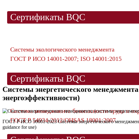
Сертификаты BQC
Системы экологического менеджмента
ГОСТ Р ИСО 14001-2007; ISO 14001:2015
Сертификаты BQC
Системы энергетического менеджмента
энергоэффективности)
Система менеджмента безопасности труда и ох
ГОСТ Р 54934-2012/OHSAS 18001:2007
ГОСТ Р ИСО 50001-2023 Системы энергетического менеджмента.
guidance for use)