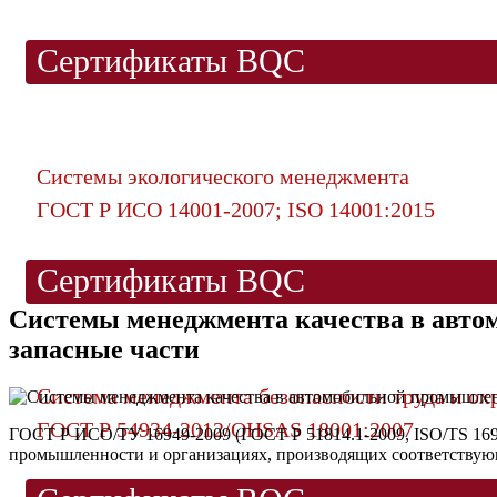
Сертификаты BQC
Системы экологического менеджмента
ГОСТ Р ИСО 14001-2007; ISO 14001:2015
Сертификаты BQC
Системы менеджмента качества в авто
запасные части
Система менеджмента безопасности труда и ох
ГОСТ Р 54934-2012/OHSAS 18001:2007
ГОСТ Р ИСО/ТУ 16949-2009 (ГОСТ Р 51814.1-2009, ISO/TS 169
промышленности и организациях, производящих соответствую