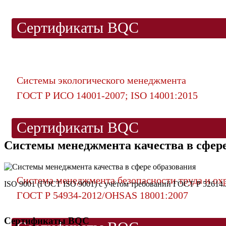
Сертификаты BQC
Системы экологического менеджмента
ГОСТ Р ИСО 14001-2007; ISO 14001:2015
Сертификаты BQC
Системы менеджмента качества в сфере
Система менеджмента безопасности труда и ох
ISO 9001 (ГОСТ ISO 9001) с учётом требований ГОСТ Р 52614.
ГОСТ Р 54934-2012/OHSAS 18001:2007
Сертификаты BQC