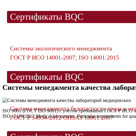
Сертификаты BQC
Системы экологического менеджмента
ГОСТ Р ИСО 14001-2007; ISO 14001:2015
Сертификаты BQC
Системы менеджмента качества лабора
Система менеджмента безопасности труда и ох
ISO 9001 (ГОСТ ISO 9001) с учётом требований ГОСТ Р ИСО 1
ISO 15189:2012 Medical laboratories. Particular requirements for qu
ГОСТ Р 54934-2012/OHSAS 18001:2007