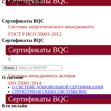
Сертификаты BQC
Сертификаты BQC
Сертификаты BQC
Системы энергетического менеджмента
ГОСТ Р ИСО 50001-2012
Сертификаты BQC
Сертификаты BQC
Искать
Системы менеджмента активов
О системе
ISO 55001:2014
О СИСТЕМЕ ДОБРОВОЛЬНОЙ СЕРТИФИКАЦИИ
СТРУКТУРНАЯ СХЕМА СИСТЕМЫ BQC
ОБЪЕКТЫ, ПОДЛЕЖАЩИЕ СЕРТИФИКАЦИИ В СИС
Сертификаты BQC
Кто онлайн