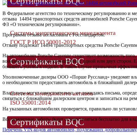
Сертификаты BQC
В Федеральное агентство по техническому регулированию и м
отзыва 14494 транспортных средств автомобилей Porsche Cayen
ФЗ «О техническом регулировании».
Системы энергетического менеджмента
Программа отзыва согласована с Росстандартом.
ГОСТ Р ИСО 50001-2012
Отзыву подлежат 14494 транспортных средства Porsche Cayenne,
На автомобилях Porsche Cayenne существует возможность того,
Сертификаты BQC
возможен выход оси из кронштейна с одной или двух сторон. Е
большего усилия к педали. В таком случае привычная эффекти
Уполномоченные дилеры ООО «Порше Руссланд» уведомят влад
о необходимости предоставить автомобиль в ближайший дилер
Системы менеджмента активов
Владельцы могут самостоятельно, не дожидаясь письма, опреде
связаться с ближайшим дилерским центром и записаться на рем
ISO 55001:2014
На указанных автомобилях проверяется, правильно ли установл
Все ремонтные работы будут осуществляться бесплатно для вла
Сертификаты BQC
Перечень VIN-кодов автомобилей, подлежащих добровольному