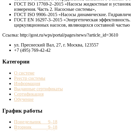
ГОСТ ISO 17769-2–2015 «Насосы жидкостные и установк
измерения. Часть 2. Насосные системы»,
ГОСТ ISO 9906–2015 «Насосы динамические. Гидравличес
ГОСТ EN 16297-3–2015 «Энергетическая эффективность.
циркуляционных насосов, являющихся составной частью 
Cсылка: http://gost.ru/wps/portal/pages/news/?article_id=3610
ул. Преснеский Вал, 27, г. Москва, 123557
+7 (495) 769-42-42
Категории
О системе
Реестр системы
Информация
Выданные сертификаты
Сертификация
Обучение
График работы
Понедельник 9–18
Вторник 9–18