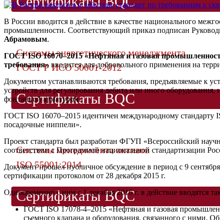
Сертификаты BQC
В России вводится в действие в качестве национального межг
промышленности. Соответствующий приказ подписан Руководит
Абрамовым
.
Системы энергетического менеджмента
ГОСТ ISO 16070–2015 «Нефтяная и газовая промышленност
требования»
вводится для добровольного применения на терри
ГОСТ Р ИСО 50001-2012
Документом устанавливаются требования, предъявляемые к ус
устройств для регулирования дебита или иного оборудования,
Сертификаты BQC
фонтанной арматурой.
ГОСТ ISO 16070–2015 идентичен международному стандарту IS
посадочные ниппели».
Проект стандарта был разработан ФГУП «Всероссийский нау
Системы менеджмента активов
соответствии с Программой национальной стандартизации Ро
ISO 55001:2014
Документ прошел публичное обсуждение в период с 9 сентября
сертификации протоколом от 28 декабря 2015 г.
Сертификаты BQC
Одновременно с ним с 1 декабря 2016 г. в действие вводятся та
ГОСТ ISO 17078-4–2015 «Нефтяная и газовая промышленн
съемного клапана и оборудования, связанного с ними. О