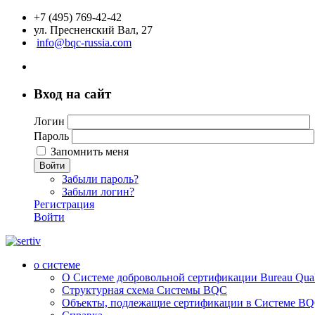
+7 (495) 769-42-42
ул. Пресненский Вал, 27
info@bqc-russia.com
Вход на сайт
Логин
Пароль
Запомнить меня
Войти
Забыли пароль?
Забыли логин?
Регистрация
Войти
о системе
О Системе добровольной сертификации Bureau Qualit
Структурная схема Системы BQC
Объекты, подлежащие сертификации в Системе BQC