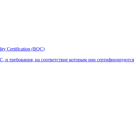
y Certification (BQC)
, и требования, на соответствие которым они сертифицируются