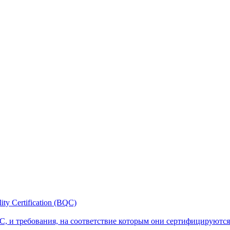
y Certification (BQC)
, и требования, на соответствие которым они сертифицируются