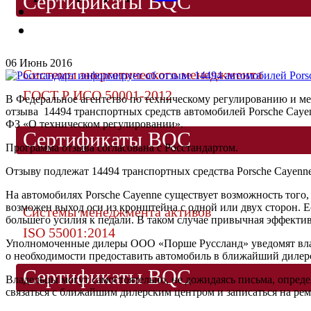
Сертификаты BQC
06 Июнь 2016
Системы энергетического менеджмента
ГОСТ Р ИСО 50001-2012
В Федеральное агентство по техническому регулированию и м
отзыва 14494 транспортных средств автомобилей Porsche Cayen
ФЗ «О техническом регулировании».
Сертификаты BQC
Программа отзыва согласована с Росстандартом.
Отзыву подлежат 14494 транспортных средства Porsche Cayenne,
На автомобилях Porsche Cayenne существует возможность того,
возможен выход оси из кронштейна с одной или двух сторон. Е
Системы менеджмента активов
большего усилия к педали. В таком случае привычная эффекти
ISO 55001:2014
Уполномоченные дилеры ООО «Порше Руссланд» уведомят влад
о необходимости предоставить автомобиль в ближайший дилер
Сертификаты BQC
Владельцы могут самостоятельно, не дожидаясь письма, опреде
связаться с ближайшим дилерским центром и записаться на рем