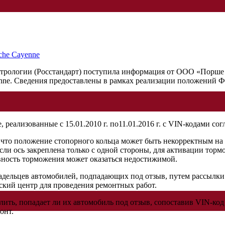
етрологии (Росстандарт) поступила информация от ООО «Порше
ne. Сведения предоставлены в рамках реализации положений Фед
 реализованные с 15.01.2010 г. по11.01.2016 г. с VIN-кодами с
 что положение стопорного кольца может быть некорректным на 
сли ось закреплена только с одной стороны, для активации тор
вность торможения может оказаться недостижимой.
ельцев автомобилей, подпадающих под отзыв, путем рассылки
ский центр для проведения ремонтных работ.
лить, попадает ли их автомобиль под отзыв, сопоставив VIN-ко
онт.